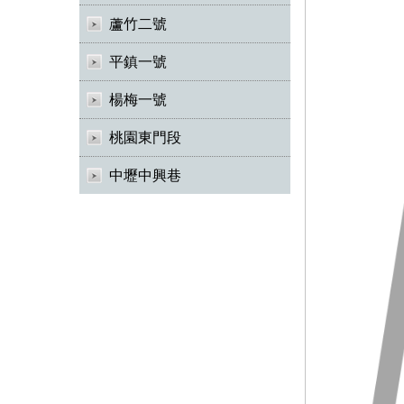
蘆竹二號
平鎮一號
楊梅一號
桃園東門段
中壢中興巷