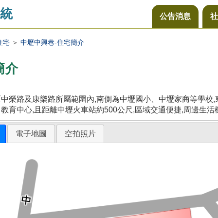
統
公告消息
社
住宅
＞
中壢中興巷-住宅簡介
簡介
中榮路及康樂路所屬範圍內,南側為中壢國小、中壢家商等學校,東
教育中心,且距離中壢火車站約500公尺,區域交通便捷,周邊生活
電子地圖
空拍照片