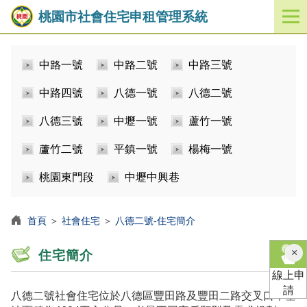
桃園市社會住宅申租管理系統
開
啟
／
中路一號
中路二號
中路三號
關
閉
中路四號
八德一號
八德二號
功
能
八德三號
中壢一號
蘆竹一號
選
單
蘆竹二號
平鎮一號
楊梅一號
桃園東門段
中壢中興巷
首頁
＞
社會住宅
＞
八德二號-住宅簡介
×
住宅簡介
線上申
請
八德二號社會住宅位於八德區豐田路及豐田二路交叉口，基