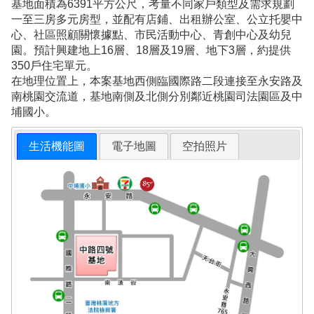
基地面積為6391平方公尺，考量不同家戶類型及需求規劃
一至三房多元房型，並配有店鋪、出租辦公室、公立托嬰中
心、社區照顧關懷據點、市民活動中心、青創中心及幼兒
園。預計興建地上16層、18層及19層、地下3層，約提供
350戶住宅單元。
在地理位置上，本案基地西側臨國際路二段連接至永安路及
南桃園交流道，基地南側及北側分別鄰近桃園司法園區及中
埔國小。
生活機能圖
電子地圖
空拍照片