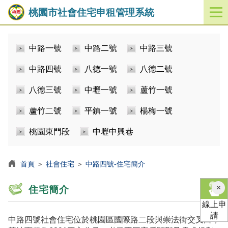
桃園市社會住宅申租管理系統
開
啟
／
中路一號
中路二號
中路三號
關
閉
中路四號
八德一號
八德二號
功
能
八德三號
中壢一號
蘆竹一號
選
單
蘆竹二號
平鎮一號
楊梅一號
桃園東門段
中壢中興巷
首頁
＞
社會住宅
＞
中路四號-住宅簡介
×
住宅簡介
線上申
請
中路四號社會住宅位於桃園區國際路二段與崇法街交叉口，