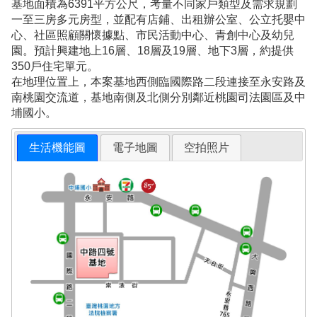
基地面積為6391平方公尺，考量不同家戶類型及需求規劃
一至三房多元房型，並配有店鋪、出租辦公室、公立托嬰中
心、社區照顧關懷據點、市民活動中心、青創中心及幼兒
園。預計興建地上16層、18層及19層、地下3層，約提供
350戶住宅單元。
在地理位置上，本案基地西側臨國際路二段連接至永安路及
南桃園交流道，基地南側及北側分別鄰近桃園司法園區及中
埔國小。
生活機能圖
電子地圖
空拍照片