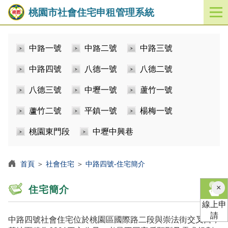
桃園市社會住宅申租管理系統
開
啟
／
中路一號
中路二號
中路三號
關
閉
中路四號
八德一號
八德二號
功
能
八德三號
中壢一號
蘆竹一號
選
單
蘆竹二號
平鎮一號
楊梅一號
桃園東門段
中壢中興巷
首頁
＞
社會住宅
＞
中路四號-住宅簡介
×
住宅簡介
線上申
請
中路四號社會住宅位於桃園區國際路二段與崇法街交叉口，