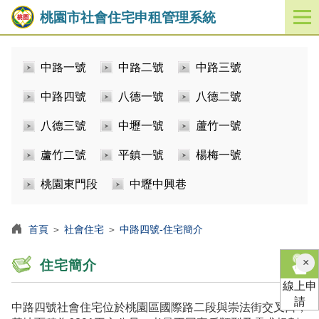
桃園市社會住宅申租管理系統
開
啟
／
中路一號
中路二號
中路三號
關
閉
中路四號
八德一號
八德二號
功
能
八德三號
中壢一號
蘆竹一號
選
單
蘆竹二號
平鎮一號
楊梅一號
桃園東門段
中壢中興巷
首頁
＞
社會住宅
＞
中路四號-住宅簡介
×
住宅簡介
線上申
請
中路四號社會住宅位於桃園區國際路二段與崇法街交叉口，