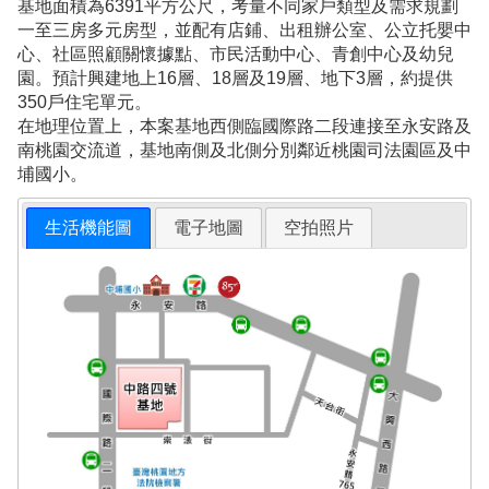
基地面積為6391平方公尺，考量不同家戶類型及需求規劃
一至三房多元房型，並配有店鋪、出租辦公室、公立托嬰中
心、社區照顧關懷據點、市民活動中心、青創中心及幼兒
園。預計興建地上16層、18層及19層、地下3層，約提供
350戶住宅單元。
在地理位置上，本案基地西側臨國際路二段連接至永安路及
南桃園交流道，基地南側及北側分別鄰近桃園司法園區及中
埔國小。
生活機能圖
電子地圖
空拍照片