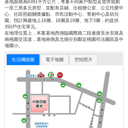
基地面積為6391平方公尺，考量不同家戶類型及需求規劃
一至三房多元房型，並配有店鋪、出租辦公室、公立托嬰中
心、社區照顧關懷據點、市民活動中心、青創中心及幼兒
園。預計興建地上16層、18層及19層、地下3層，約提供
350戶住宅單元。
在地理位置上，本案基地西側臨國際路二段連接至永安路及
南桃園交流道，基地南側及北側分別鄰近桃園司法園區及中
埔國小。
生活機能圖
電子地圖
空拍照片