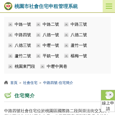
桃園市社會住宅申租管理系統
開
啟
／
中路一號
中路二號
中路三號
關
閉
中路四號
八德一號
八德二號
功
能
八德三號
中壢一號
蘆竹一號
選
單
蘆竹二號
平鎮一號
楊梅一號
桃園東門段
中壢中興巷
首頁
＞
社會住宅
＞
中路四號-住宅簡介
×
住宅簡介
線上申
請
中路四號社會住宅位於桃園區國際路二段與崇法街交叉口，