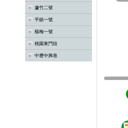
蘆竹二號
平鎮一號
楊梅一號
桃園東門段
中壢中興巷