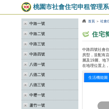
桃園市社會住宅申租管理系
首頁
＞
社會
中路一號
住宅
中路二號
中路三號
中路四號社會住
中路四號
房型，並配有店
層及19層、地
八德一號
在地理位置上
八德二號
生活機能圖
八德三號
中壢一號
蘆竹一號