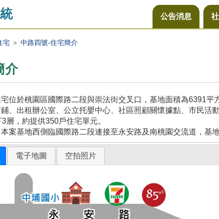
統
公告消息
社
住宅
＞
中路四號-住宅簡介
簡介
宅位於桃園區國際路二段與崇法街交叉口，基地面積為6391
鋪、出租辦公室、公立托嬰中心、社區照顧關懷據點、市民活動
下3層，約提供350戶住宅單元。
，本案基地西側臨國際路二段連接至永安路及南桃園交流道，基
電子地圖
空拍照片