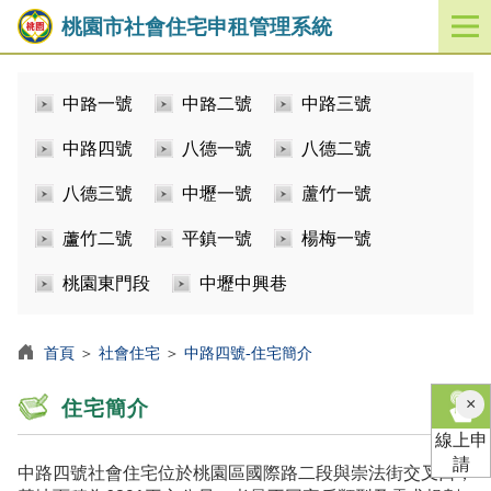
桃園市社會住宅申租管理系統
開
啟
／
中路一號
中路二號
中路三號
關
閉
中路四號
八德一號
八德二號
功
能
八德三號
中壢一號
蘆竹一號
選
單
蘆竹二號
平鎮一號
楊梅一號
桃園東門段
中壢中興巷
首頁
＞
社會住宅
＞
中路四號-住宅簡介
×
住宅簡介
線上申
請
中路四號社會住宅位於桃園區國際路二段與崇法街交叉口，