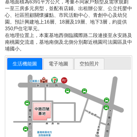
基地面積為6391平方公尺，考量不同家戶類型及需求規劃
一至三房多元房型，並配有店鋪、出租辦公室、公立托嬰中
心、社區照顧關懷據點、市民活動中心、青創中心及幼兒
園。預計興建地上16層、18層及19層、地下3層，約提供
350戶住宅單元。
在地理位置上，本案基地西側臨國際路二段連接至永安路及
南桃園交流道，基地南側及北側分別鄰近桃園司法園區及中
埔國小。
生活機能圖
電子地圖
空拍照片