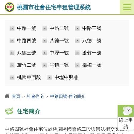
桃園市社會住宅申租管理系統
開
啟
／
中路一號
中路二號
中路三號
關
閉
中路四號
八德一號
八德二號
功
能
八德三號
中壢一號
蘆竹一號
選
單
蘆竹二號
平鎮一號
楊梅一號
桃園東門段
中壢中興巷
首頁
＞
社會住宅
＞
中路四號-住宅簡介
×
住宅簡介
線上申
請
中路四號社會住宅位於桃園區國際路二段與崇法街交叉口，