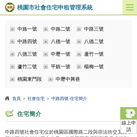
桃園市社會住宅申租管理系統
開
啟
／
中路一號
中路二號
中路三號
關
閉
中路四號
八德一號
八德二號
功
能
八德三號
中壢一號
蘆竹一號
選
單
蘆竹二號
平鎮一號
楊梅一號
桃園東門段
中壢中興巷
首頁
＞
社會住宅
＞
中路四號-住宅簡介
×
住宅簡介
線上申
請
中路四號社會住宅位於桃園區國際路二段與崇法街交叉口，