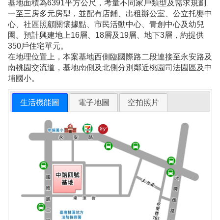
基地面積為6391平方公尺，考量不同家戶類型及需求規劃
一至三房多元房型，並配有店鋪、出租辦公室、公立托嬰中
心、社區照顧關懷據點、市民活動中心、青創中心及幼兒
園。預計興建地上16層、18層及19層、地下3層，約提供
350戶住宅單元。
在地理位置上，本案基地西側臨國際路二段連接至永安路及
南桃園交流道，基地南側及北側分別鄰近桃園司法園區及中
埔國小。
生活機能圖
電子地圖
空拍照片