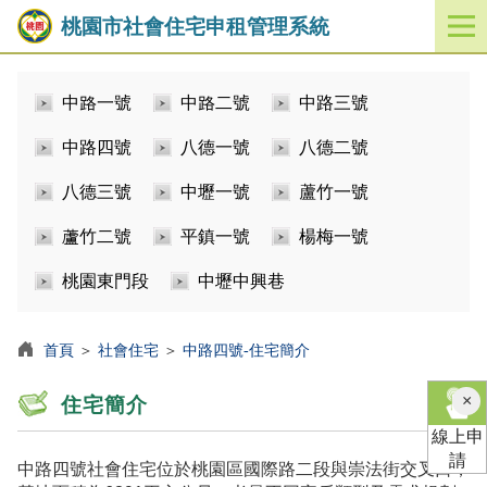
桃園市社會住宅申租管理系統
開
啟
／
中路一號
中路二號
中路三號
關
閉
中路四號
八德一號
八德二號
功
能
八德三號
中壢一號
蘆竹一號
選
單
蘆竹二號
平鎮一號
楊梅一號
桃園東門段
中壢中興巷
首頁
＞
社會住宅
＞
中路四號-住宅簡介
×
住宅簡介
線上申
請
中路四號社會住宅位於桃園區國際路二段與崇法街交叉口，