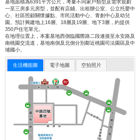
基地面積為6391平方公尺，考量不同家戶類型及需求規劃
一至三房多元房型，並配有店鋪、出租辦公室、公立托嬰中
心、社區照顧關懷據點、市民活動中心、青創中心及幼兒
園。預計興建地上16層、18層及19層、地下3層，約提供
350戶住宅單元。
在地理位置上，本案基地西側臨國際路二段連接至永安路及
南桃園交流道，基地南側及北側分別鄰近桃園司法園區及中
埔國小。
生活機能圖
電子地圖
空拍照片