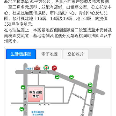
基地面積為6391平方公尺，考量不同家戶類型及需求規劃
一至三房多元房型，並配有店鋪、出租辦公室、公立托嬰中
心、社區照顧關懷據點、市民活動中心、青創中心及幼兒
園。預計興建地上16層、18層及19層、地下3層，約提供
350戶住宅單元。
在地理位置上，本案基地西側臨國際路二段連接至永安路及
南桃園交流道，基地南側及北側分別鄰近桃園司法園區及中
埔國小。
生活機能圖
電子地圖
空拍照片