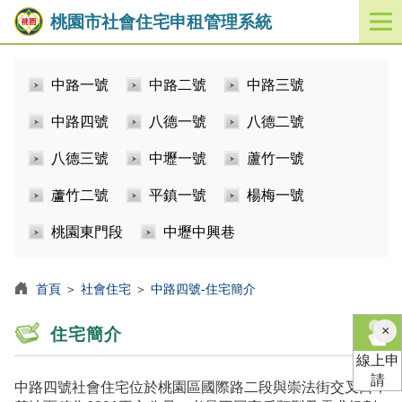
桃園市社會住宅申租管理系統
開
啟
／
中路一號
中路二號
中路三號
關
閉
中路四號
八德一號
八德二號
功
能
八德三號
中壢一號
蘆竹一號
選
單
蘆竹二號
平鎮一號
楊梅一號
桃園東門段
中壢中興巷
首頁
＞
社會住宅
＞
中路四號-住宅簡介
×
住宅簡介
線上申
請
中路四號社會住宅位於桃園區國際路二段與崇法街交叉口，