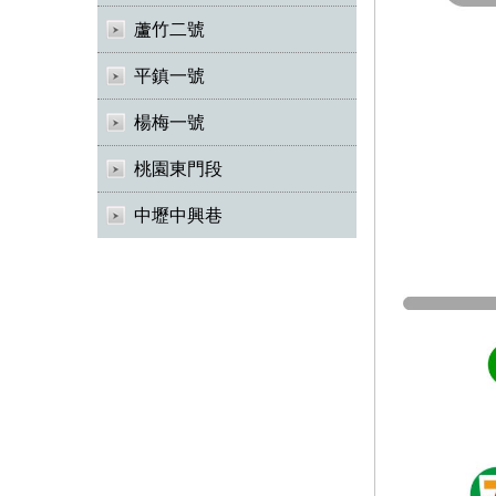
蘆竹二號
平鎮一號
楊梅一號
桃園東門段
中壢中興巷