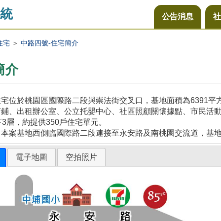
統
公告消息
社
住宅
＞
中路四號-住宅簡介
簡介
宅位於桃園區國際路二段與崇法街交叉口，基地面積為6391
鋪、出租辦公室、公立托嬰中心、社區照顧關懷據點、市民活動
下3層，約提供350戶住宅單元。
，本案基地西側臨國際路二段連接至永安路及南桃園交流道，基
電子地圖
空拍照片