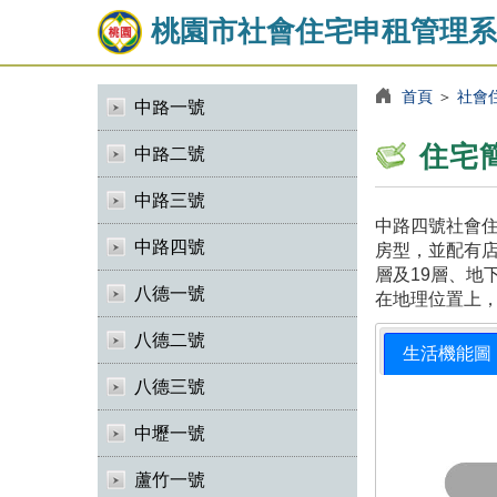
桃園市社會住宅申租管理系
首頁
＞
社會
中路一號
住宅
中路二號
中路三號
中路四號社會住
中路四號
房型，並配有店
層及19層、地
八德一號
在地理位置上
八德二號
生活機能圖
八德三號
中壢一號
蘆竹一號