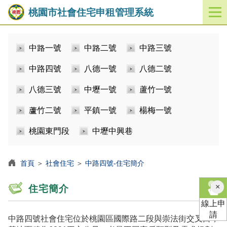
桃園市社會住宅申租管理系統
開
啟
／
中路一號
中路二號
中路三號
關
閉
中路四號
八德一號
八德二號
功
能
八德三號
中壢一號
蘆竹一號
選
單
蘆竹二號
平鎮一號
楊梅一號
桃園東門段
中壢中興巷
首頁
＞
社會住宅
＞
中路四號-住宅簡介
×
住宅簡介
線上申
請
中路四號社會住宅位於桃園區國際路二段與崇法街交叉口，