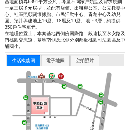
基地面積為6391平方公尺，考量不同家戶類型及需求規劃
一至三房多元房型，並配有店鋪、出租辦公室、公立托嬰中
心、社區照顧關懷據點、市民活動中心、青創中心及幼兒
園。預計興建地上16層、18層及19層、地下3層，約提供
350戶住宅單元。
在地理位置上，本案基地西側臨國際路二段連接至永安路及
南桃園交流道，基地南側及北側分別鄰近桃園司法園區及中
埔國小。
生活機能圖
電子地圖
空拍照片