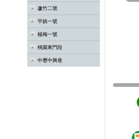
蘆竹二號
平鎮一號
楊梅一號
桃園東門段
中壢中興巷