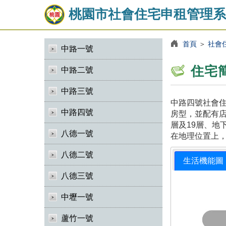
桃園市社會住宅申租管理系
首頁
＞
社會
中路一號
住宅
中路二號
中路三號
中路四號社會住
中路四號
房型，並配有店
層及19層、地
八德一號
在地理位置上
八德二號
生活機能圖
八德三號
中壢一號
蘆竹一號