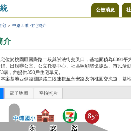
統
公告消息
社
住宅
＞
中路四號-住宅簡介
簡介
宅位於桃園區國際路二段與崇法街交叉口，基地面積為6391
鋪、出租辦公室、公立托嬰中心、社區照顧關懷據點、市民活動
下3層，約提供350戶住宅單元。
，本案基地西側臨國際路二段連接至永安路及南桃園交流道，基
電子地圖
空拍照片