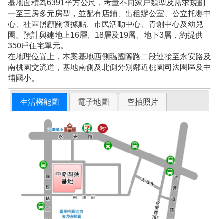
基地面積為6391平方公尺，考量不同家戶類型及需求規劃
一至三房多元房型，並配有店鋪、出租辦公室、公立托嬰中
心、社區照顧關懷據點、市民活動中心、青創中心及幼兒
園。預計興建地上16層、18層及19層、地下3層，約提供
350戶住宅單元。
在地理位置上，本案基地西側臨國際路二段連接至永安路及
南桃園交流道，基地南側及北側分別鄰近桃園司法園區及中
埔國小。
生活機能圖
電子地圖
空拍照片