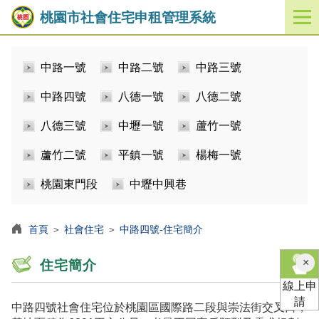
桃園市社會住宅申租管理系統
開
啟
／
中路一號
中路二號
中路三號
關
閉
中路四號
八德一號
八德二號
功
能
八德三號
中壢一號
蘆竹一號
選
單
蘆竹二號
平鎮一號
楊梅一號
桃園東門段
中壢中興巷
首頁
＞
社會住宅
＞
中路四號-住宅簡介
×
住宅簡介
線上申
請
中路四號社會住宅位於桃園區國際路二段與崇法街交叉口，