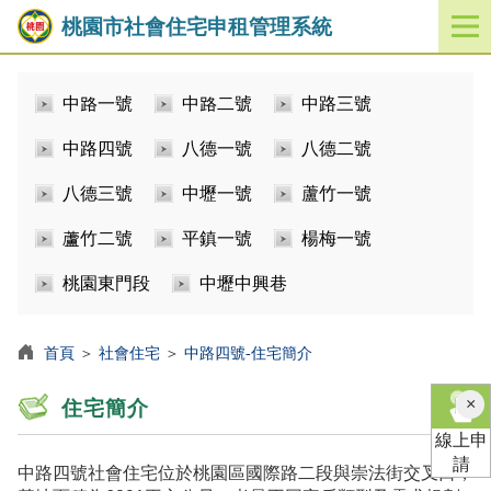
桃園市社會住宅申租管理系統
開
啟
／
中路一號
中路二號
中路三號
關
閉
中路四號
八德一號
八德二號
功
能
八德三號
中壢一號
蘆竹一號
選
單
蘆竹二號
平鎮一號
楊梅一號
桃園東門段
中壢中興巷
首頁
＞
社會住宅
＞
中路四號-住宅簡介
×
住宅簡介
線上申
請
中路四號社會住宅位於桃園區國際路二段與崇法街交叉口，