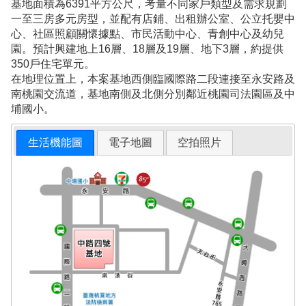
基地面積為6391平方公尺，考量不同家戶類型及需求規劃
一至三房多元房型，並配有店鋪、出租辦公室、公立托嬰中
心、社區照顧關懷據點、市民活動中心、青創中心及幼兒
園。預計興建地上16層、18層及19層、地下3層，約提供
350戶住宅單元。
在地理位置上，本案基地西側臨國際路二段連接至永安路及
南桃園交流道，基地南側及北側分別鄰近桃園司法園區及中
埔國小。
生活機能圖
電子地圖
空拍照片