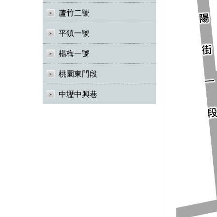
蘆竹二號
平鎮一號
楊梅一號
桃園東門段
中壢中興巷