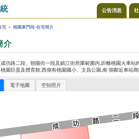
統
公告消息
社
住宅
＞
桃園東門段-住宅簡介
簡介
成功路二段、朝陽街一段及鎮江街所圍範圍內,距離桃園火車站約5
桃園巨蛋及體育館,西側有桃園國小、文昌公園,南 側鄰近車站商
電子地圖
空拍照片