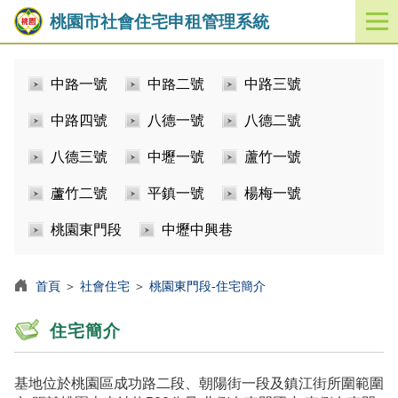
桃園市社會住宅申租管理系統
開
啟
／
中路一號
中路二號
中路三號
關
閉
中路四號
八德一號
八德二號
功
能
八德三號
中壢一號
蘆竹一號
選
單
蘆竹二號
平鎮一號
楊梅一號
桃園東門段
中壢中興巷
首頁
＞
社會住宅
＞
桃園東門段-住宅簡介
住宅簡介
基地位於桃園區成功路二段、朝陽街一段及鎮江街所圍範圍