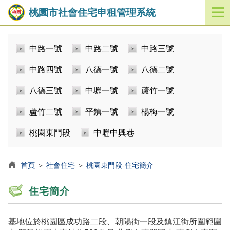
桃園市社會住宅申租管理系統
開
啟
／
中路一號
中路二號
中路三號
關
閉
中路四號
八德一號
八德二號
功
能
八德三號
中壢一號
蘆竹一號
選
單
蘆竹二號
平鎮一號
楊梅一號
桃園東門段
中壢中興巷
首頁
＞
社會住宅
＞
桃園東門段-住宅簡介
住宅簡介
基地位於桃園區成功路二段、朝陽街一段及鎮江街所圍範圍