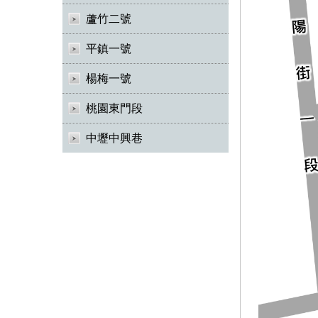
蘆竹二號
平鎮一號
楊梅一號
桃園東門段
中壢中興巷