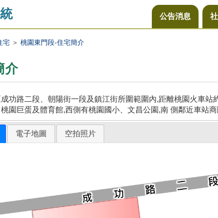
統
公告消息
社
住宅
＞
桃園東門段-住宅簡介
簡介
成功路二段、朝陽街一段及鎮江街所圍範圍內,距離桃園火車站約5
桃園巨蛋及體育館,西側有桃園國小、文昌公園,南 側鄰近車站商
電子地圖
空拍照片