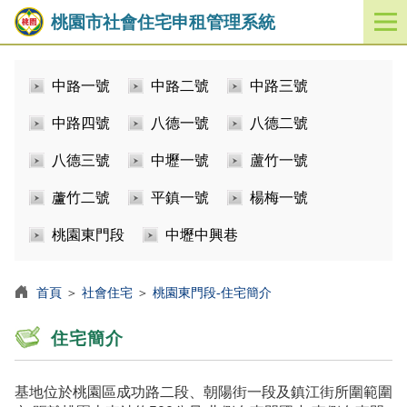
桃園市社會住宅申租管理系統
開
啟
／
中路一號
中路二號
中路三號
關
閉
中路四號
八德一號
八德二號
功
能
八德三號
中壢一號
蘆竹一號
選
單
蘆竹二號
平鎮一號
楊梅一號
桃園東門段
中壢中興巷
首頁
＞
社會住宅
＞
桃園東門段-住宅簡介
住宅簡介
基地位於桃園區成功路二段、朝陽街一段及鎮江街所圍範圍