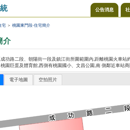
統
公告消息
社
住宅
＞
桃園東門段-住宅簡介
簡介
成功路二段、朝陽街一段及鎮江街所圍範圍內,距離桃園火車站約5
桃園巨蛋及體育館,西側有桃園國小、文昌公園,南 側鄰近車站商
電子地圖
空拍照片