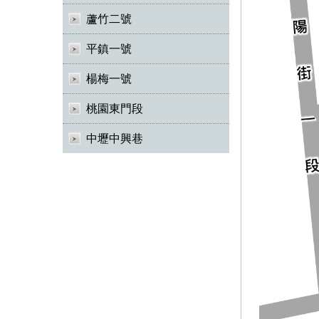
蘆竹二號
平鎮一號
楊梅一號
桃園東門段
中壢中興巷