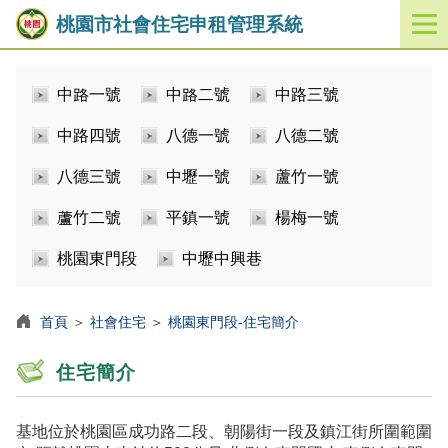
桃園市社會住宅申租管理系統
開
啟
／
中路一號
中路二號
中路三號
關
閉
中路四號
八德一號
八德二號
功
能
八德三號
中壢一號
蘆竹一號
選
單
蘆竹二號
平鎮一號
楊梅一號
桃園東門段
中壢中興巷
首頁
＞
社會住宅
＞
桃園東門段-住宅簡介
住宅簡介
基地位於桃園區成功路二段、朝陽街一段及鎮江街所圍範圍