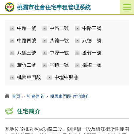
桃園市社會住宅申租管理系統
開
啟
／
中路一號
中路二號
中路三號
關
閉
中路四號
八德一號
八德二號
功
能
八德三號
中壢一號
蘆竹一號
選
單
蘆竹二號
平鎮一號
楊梅一號
桃園東門段
中壢中興巷
首頁
＞
社會住宅
＞
桃園東門段-住宅簡介
住宅簡介
基地位於桃園區成功路二段、朝陽街一段及鎮江街所圍範圍