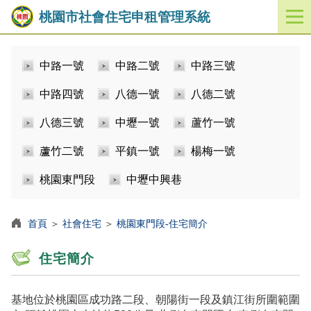
桃園市社會住宅申租管理系統
開
啟
／
中路一號
中路二號
中路三號
關
閉
中路四號
八德一號
八德二號
功
能
八德三號
中壢一號
蘆竹一號
選
單
蘆竹二號
平鎮一號
楊梅一號
桃園東門段
中壢中興巷
首頁
＞
社會住宅
＞
桃園東門段-住宅簡介
住宅簡介
基地位於桃園區成功路二段、朝陽街一段及鎮江街所圍範圍