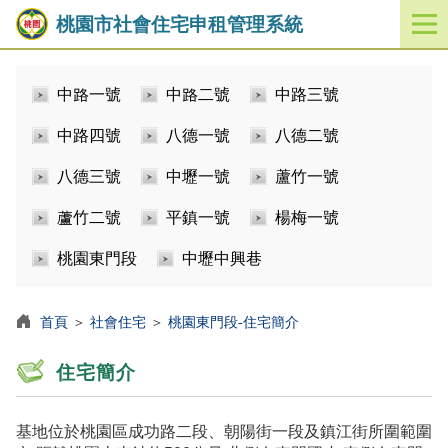
桃園市社會住宅申租管理系統
開
啟
／
中路一號
中路二號
中路三號
關
閉
中路四號
八德一號
八德二號
功
能
八德三號
中壢一號
蘆竹一號
選
單
蘆竹二號
平鎮一號
楊梅一號
桃園東門段
中壢中興巷
首頁
＞
社會住宅
＞
桃園東門段-住宅簡介
住宅簡介
基地位於桃園區成功路二段、朝陽街一段及鎮江街所圍範圍