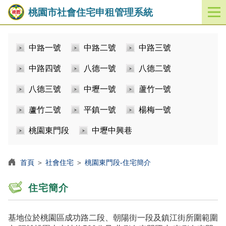
桃園市社會住宅申租管理系統
開
啟
／
中路一號
中路二號
中路三號
關
閉
中路四號
八德一號
八德二號
功
能
八德三號
中壢一號
蘆竹一號
選
單
蘆竹二號
平鎮一號
楊梅一號
桃園東門段
中壢中興巷
首頁
＞
社會住宅
＞
桃園東門段-住宅簡介
住宅簡介
基地位於桃園區成功路二段、朝陽街一段及鎮江街所圍範圍