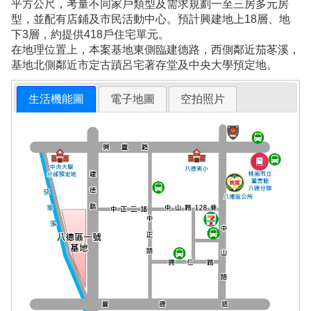
平方公尺，考量不同家戶類型及需求規劃一至三房多元房
型，並配有店鋪及市民活動中心。預計興建地上18層、地
下3層，約提供418戶住宅單元。
在地理位置上，本案基地東側臨建德路，西側鄰近茄苳溪，
基地北側鄰近市定古蹟呂宅著存堂及中央大學預定地。
生活機能圖
電子地圖
空拍照片