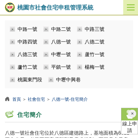
桃園市社會住宅申租管理系統
開
啟
／
中路一號
中路二號
中路三號
關
閉
中路四號
八德一號
八德二號
功
能
八德三號
中壢一號
蘆竹一號
選
單
蘆竹二號
平鎮一號
楊梅一號
桃園東門段
中壢中興巷
首頁
＞
社會住宅
＞
八德一號-住宅簡介
×
住宅簡介
線上申
請
八德一號社會住宅位於八德區建德路上，基地面積為6821