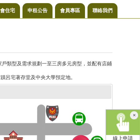
會住宅
申租公告
會員專區
聯絡我們
同家戶類型及需求規劃一至三房多元房型，並配有店鋪
古蹟呂宅著存堂及中央大學預定地。
×
線上申請