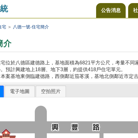
統
公告消息
社
住宅
＞
八德一號-住宅簡介
簡介
宅位於八德區建德路上，基地面積為6821平方公尺，考量不
。預計興建地上18層、地下3層，約提供418戶住宅單元。
，本案基地東側臨建德路，西側鄰近茄苳溪，基地北側鄰近市定
電子地圖
空拍照片