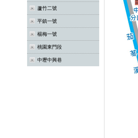
蘆竹二號
平鎮一號
楊梅一號
桃園東門段
中壢中興巷