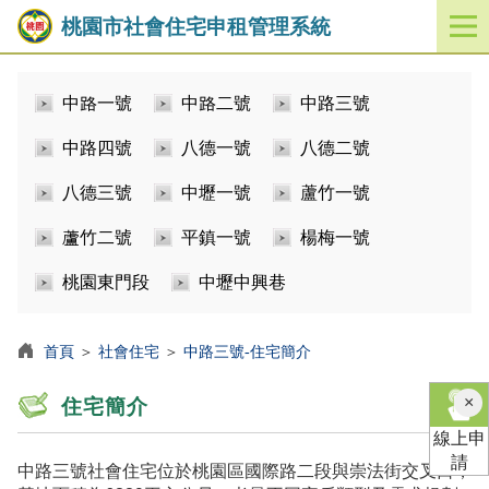
桃園市社會住宅申租管理系統
開
啟
／
中路一號
中路二號
中路三號
關
閉
中路四號
八德一號
八德二號
功
能
八德三號
中壢一號
蘆竹一號
選
單
蘆竹二號
平鎮一號
楊梅一號
桃園東門段
中壢中興巷
首頁
＞
社會住宅
＞
中路三號-住宅簡介
×
住宅簡介
線上申
請
中路三號社會住宅位於桃園區國際路二段與崇法街交叉口，