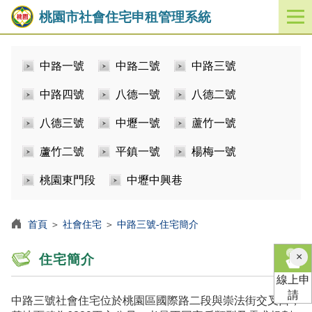
桃園市社會住宅申租管理系統
開
啟
／
中路一號
中路二號
中路三號
關
閉
中路四號
八德一號
八德二號
功
能
八德三號
中壢一號
蘆竹一號
選
單
蘆竹二號
平鎮一號
楊梅一號
桃園東門段
中壢中興巷
首頁
＞
社會住宅
＞
中路三號-住宅簡介
×
住宅簡介
線上申
請
中路三號社會住宅位於桃園區國際路二段與崇法街交叉口，