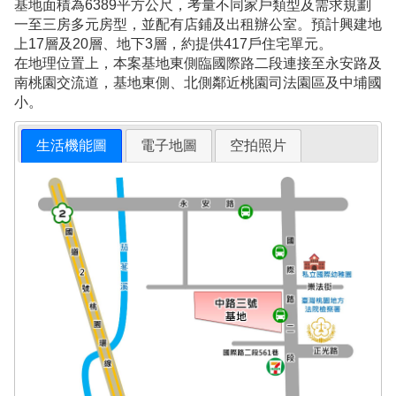
基地面積為6389平方公尺，考量不同家戶類型及需求規劃
一至三房多元房型，並配有店鋪及出租辦公室。預計興建地
上17層及20層、地下3層，約提供417戶住宅單元。
在地理位置上，本案基地東側臨國際路二段連接至永安路及
南桃園交流道，基地東側、北側鄰近桃園司法園區及中埔國
小。
生活機能圖
電子地圖
空拍照片