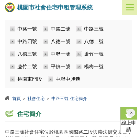
桃園市社會住宅申租管理系統
開
啟
／
中路一號
中路二號
中路三號
關
閉
中路四號
八德一號
八德二號
功
能
八德三號
中壢一號
蘆竹一號
選
單
蘆竹二號
平鎮一號
楊梅一號
桃園東門段
中壢中興巷
首頁
＞
社會住宅
＞
中路三號-住宅簡介
×
住宅簡介
線上申
請
中路三號社會住宅位於桃園區國際路二段與崇法街交叉口，