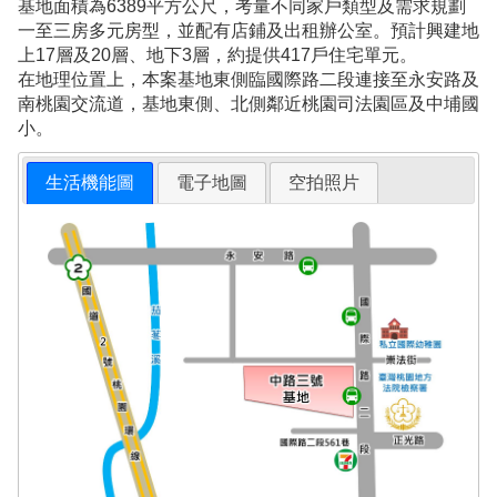
基地面積為6389平方公尺，考量不同家戶類型及需求規劃
一至三房多元房型，並配有店鋪及出租辦公室。預計興建地
上17層及20層、地下3層，約提供417戶住宅單元。
在地理位置上，本案基地東側臨國際路二段連接至永安路及
南桃園交流道，基地東側、北側鄰近桃園司法園區及中埔國
小。
生活機能圖
電子地圖
空拍照片