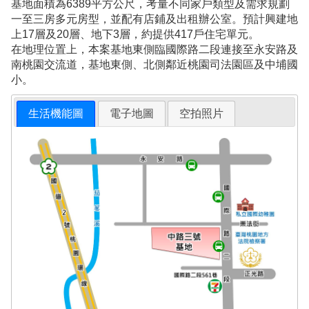
基地面積為6389平方公尺，考量不同家戶類型及需求規劃
一至三房多元房型，並配有店鋪及出租辦公室。預計興建地
上17層及20層、地下3層，約提供417戶住宅單元。
在地理位置上，本案基地東側臨國際路二段連接至永安路及
南桃園交流道，基地東側、北側鄰近桃園司法園區及中埔國
小。
生活機能圖
電子地圖
空拍照片