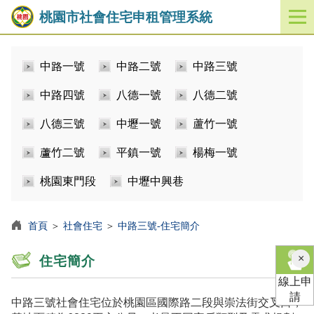
桃園市社會住宅申租管理系統
開
啟
／
中路一號
中路二號
中路三號
關
閉
中路四號
八德一號
八德二號
功
能
八德三號
中壢一號
蘆竹一號
選
單
蘆竹二號
平鎮一號
楊梅一號
桃園東門段
中壢中興巷
首頁
＞
社會住宅
＞
中路三號-住宅簡介
×
住宅簡介
線上申
請
中路三號社會住宅位於桃園區國際路二段與崇法街交叉口，