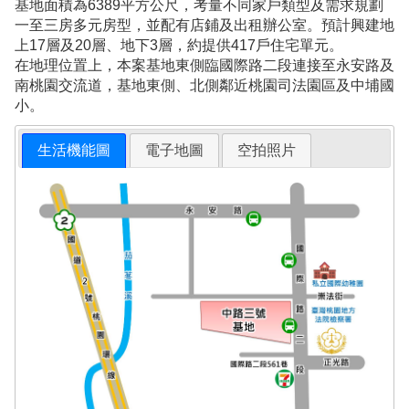
基地面積為6389平方公尺，考量不同家戶類型及需求規劃
一至三房多元房型，並配有店鋪及出租辦公室。預計興建地
上17層及20層、地下3層，約提供417戶住宅單元。
在地理位置上，本案基地東側臨國際路二段連接至永安路及
南桃園交流道，基地東側、北側鄰近桃園司法園區及中埔國
小。
生活機能圖
電子地圖
空拍照片