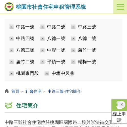
桃園市社會住宅申租管理系統
開
啟
／
中路一號
中路二號
中路三號
關
閉
中路四號
八德一號
八德二號
功
能
八德三號
中壢一號
蘆竹一號
選
單
蘆竹二號
平鎮一號
楊梅一號
桃園東門段
中壢中興巷
首頁
＞
社會住宅
＞
中路三號-住宅簡介
×
住宅簡介
線上申
請
中路三號社會住宅位於桃園區國際路二段與崇法街交叉口，