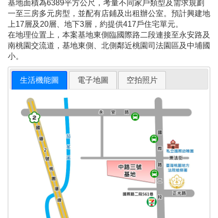
基地面積為6389平方公尺，考量不同家戶類型及需求規劃
一至三房多元房型，並配有店鋪及出租辦公室。預計興建地
上17層及20層、地下3層，約提供417戶住宅單元。
在地理位置上，本案基地東側臨國際路二段連接至永安路及
南桃園交流道，基地東側、北側鄰近桃園司法園區及中埔國
小。
生活機能圖
電子地圖
空拍照片