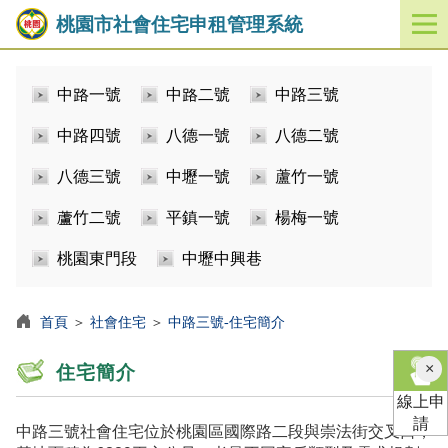
桃園市社會住宅申租管理系統
開
啟
／
中路一號
中路二號
中路三號
關
閉
中路四號
八德一號
八德二號
功
能
八德三號
中壢一號
蘆竹一號
選
單
蘆竹二號
平鎮一號
楊梅一號
桃園東門段
中壢中興巷
首頁
＞
社會住宅
＞
中路三號-住宅簡介
×
住宅簡介
線上申
請
中路三號社會住宅位於桃園區國際路二段與崇法街交叉口，