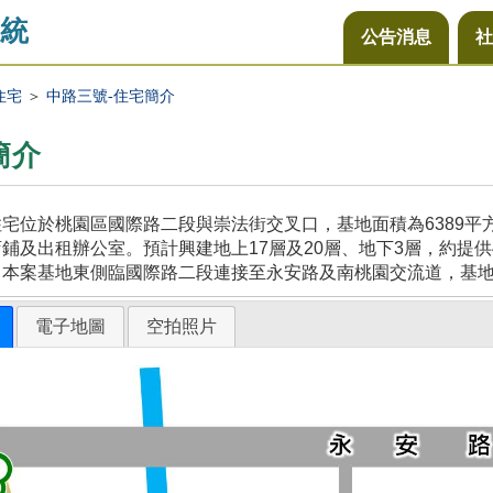
統
公告消息
社
住宅
＞
中路三號-住宅簡介
簡介
宅位於桃園區國際路二段與崇法街交叉口，基地面積為6389
鋪及出租辦公室。預計興建地上17層及20層、地下3層，約提供
，本案基地東側臨國際路二段連接至永安路及南桃園交流道，基
電子地圖
空拍照片