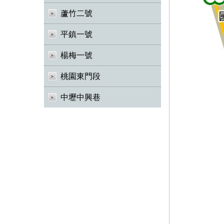
蘆竹二號
平鎮一號
楊梅一號
桃園東門段
中壢中興巷