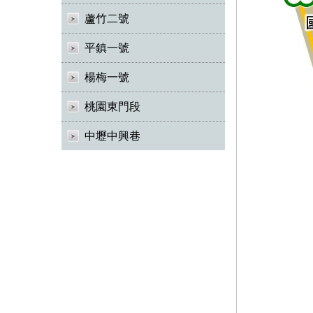
蘆竹二號
平鎮一號
楊梅一號
桃園東門段
中壢中興巷