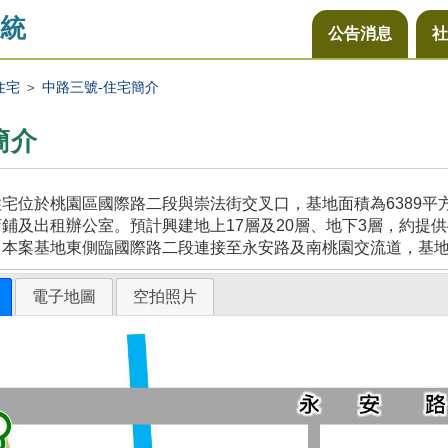
統
公告消息
社
住宅
＞
中路三號-住宅簡介
簡介
宅位於桃園區國際路二段與崇法街交叉口，基地面積為6389
鋪及出租辦公室。預計興建地上17層及20層、地下3層，約提供
，本案基地東側臨國際路二段連接至永安路及南桃園交流道，基
電子地圖
空拍照片