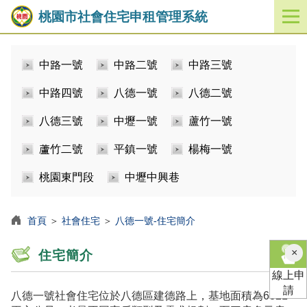
桃園市社會住宅申租管理系統
開
啟
／
中路一號
中路二號
中路三號
關
閉
中路四號
八德一號
八德二號
功
能
八德三號
中壢一號
蘆竹一號
選
單
蘆竹二號
平鎮一號
楊梅一號
桃園東門段
中壢中興巷
首頁
＞
社會住宅
＞
八德一號-住宅簡介
×
住宅簡介
線上申
請
八德一號社會住宅位於八德區建德路上，基地面積為6821