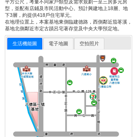
平方公尺，考量不同家戶類型及需求規劃一至三房多元房
型，並配有店鋪及市民活動中心。預計興建地上18層、地
下3層，約提供418戶住宅單元。
在地理位置上，本案基地東側臨建德路，西側鄰近茄苳溪，
基地北側鄰近市定古蹟呂宅著存堂及中央大學預定地。
生活機能圖
電子地圖
空拍照片