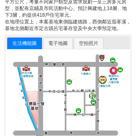
平方公尺，考量不同家戶類型及需求規劃一至三房多元房
型，並配有店鋪及市民活動中心。預計興建地上18層、地
下3層，約提供418戶住宅單元。
在地理位置上，本案基地東側臨建德路，西側鄰近茄苳溪，
基地北側鄰近市定古蹟呂宅著存堂及中央大學預定地。
生活機能圖
電子地圖
空拍照片