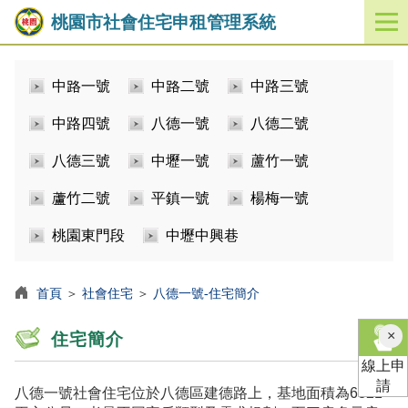
桃園市社會住宅申租管理系統
開
啟
／
中路一號
中路二號
中路三號
關
閉
中路四號
八德一號
八德二號
功
能
八德三號
中壢一號
蘆竹一號
選
單
蘆竹二號
平鎮一號
楊梅一號
桃園東門段
中壢中興巷
首頁
＞
社會住宅
＞
八德一號-住宅簡介
×
住宅簡介
線上申
請
八德一號社會住宅位於八德區建德路上，基地面積為6821