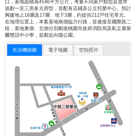
口，基地面積為4546平方公尺，考量不同家戶類型及需求
規劃一至三房多元房型，並配有店鋪及公立托嬰中心。預計
興建地上16層及17層、地下3層，約提供212戶住宅單元。
在地理位置上，本案基地南側臨力行路，並連接至國際路二
段，基地東側、北側分別鄰接桃園市政府消防局及私立康萊
爾雙語中小學，並鄰近向陽公園。
生活機能圖
電子地圖
空拍照片