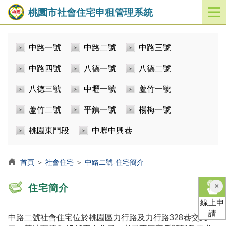
桃園市社會住宅申租管理系統
開
啟
／
中路一號
中路二號
中路三號
關
閉
中路四號
八德一號
八德二號
功
能
八德三號
中壢一號
蘆竹一號
選
單
蘆竹二號
平鎮一號
楊梅一號
桃園東門段
中壢中興巷
首頁
＞
社會住宅
＞
中路二號-住宅簡介
×
住宅簡介
線上申
請
中路二號社會住宅位於桃園區力行路及力行路328巷交叉