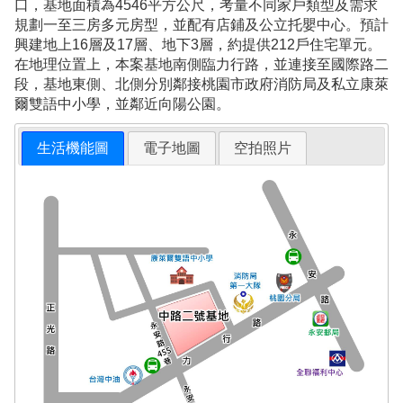
口，基地面積為4546平方公尺，考量不同家戶類型及需求
規劃一至三房多元房型，並配有店鋪及公立托嬰中心。預計
興建地上16層及17層、地下3層，約提供212戶住宅單元。
在地理位置上，本案基地南側臨力行路，並連接至國際路二
段，基地東側、北側分別鄰接桃園市政府消防局及私立康萊
爾雙語中小學，並鄰近向陽公園。
生活機能圖
電子地圖
空拍照片