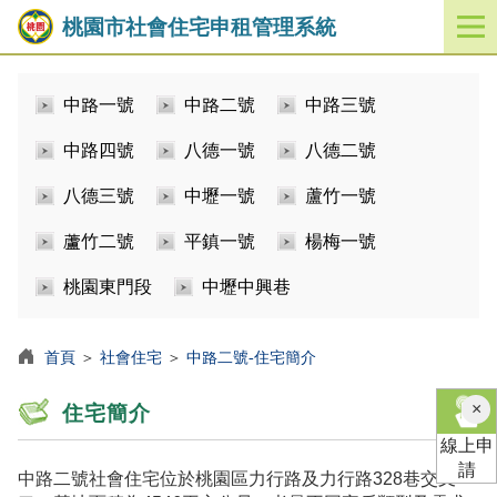
桃園市社會住宅申租管理系統
開
啟
／
中路一號
中路二號
中路三號
關
閉
中路四號
八德一號
八德二號
功
能
八德三號
中壢一號
蘆竹一號
選
單
蘆竹二號
平鎮一號
楊梅一號
桃園東門段
中壢中興巷
首頁
＞
社會住宅
＞
中路二號-住宅簡介
×
住宅簡介
線上申
請
中路二號社會住宅位於桃園區力行路及力行路328巷交叉