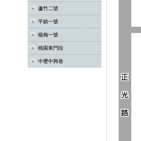
蘆竹二號
平鎮一號
楊梅一號
桃園東門段
中壢中興巷