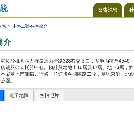
統
公告消息
社
住宅
＞
中路二號-住宅簡介
簡介
宅位於桃園區力行路及力行路328巷交叉口，基地面積為454
店鋪及公立托嬰中心。預計興建地上16層及17層、地下3層，約
，本案基地南側臨力行路，並連接至國際路二段，基地東側、北
陽公園。
電子地圖
空拍照片