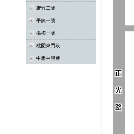
蘆竹二號
平鎮一號
楊梅一號
桃園東門段
中壢中興巷