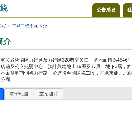
統
公告消息
社
住宅
＞
中路二號-住宅簡介
簡介
宅位於桃園區力行路及力行路328巷交叉口，基地面積為454
店鋪及公立托嬰中心。預計興建地上16層及17層、地下3層，約
，本案基地南側臨力行路，並連接至國際路二段，基地東側、北
陽公園。
電子地圖
空拍照片