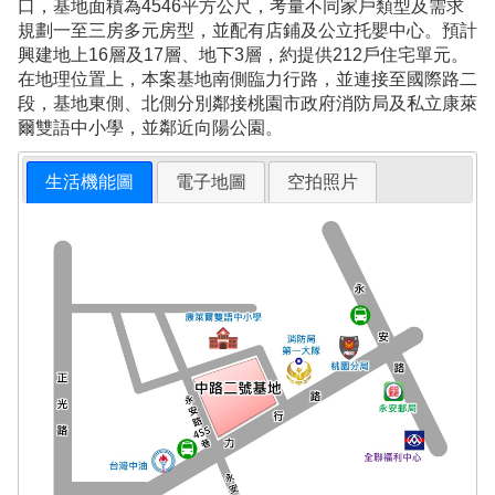
口，基地面積為4546平方公尺，考量不同家戶類型及需求
規劃一至三房多元房型，並配有店鋪及公立托嬰中心。預計
興建地上16層及17層、地下3層，約提供212戶住宅單元。
在地理位置上，本案基地南側臨力行路，並連接至國際路二
段，基地東側、北側分別鄰接桃園市政府消防局及私立康萊
爾雙語中小學，並鄰近向陽公園。
生活機能圖
電子地圖
空拍照片