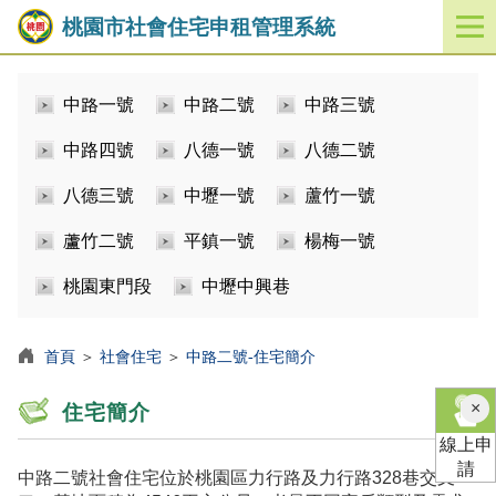
桃園市社會住宅申租管理系統
開
啟
／
中路一號
中路二號
中路三號
關
閉
中路四號
八德一號
八德二號
功
能
八德三號
中壢一號
蘆竹一號
選
單
蘆竹二號
平鎮一號
楊梅一號
桃園東門段
中壢中興巷
首頁
＞
社會住宅
＞
中路二號-住宅簡介
×
住宅簡介
線上申
請
中路二號社會住宅位於桃園區力行路及力行路328巷交叉