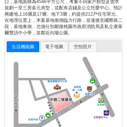
口，基地面積為4546平方公尺，考量不同家戶類型及需求
規劃一至三房多元房型，並配有店鋪及公立托嬰中心。預計
興建地上16層及17層、地下3層，約提供212戶住宅單元。
在地理位置上，本案基地南側臨力行路，並連接至國際路二
段，基地東側、北側分別鄰接桃園市政府消防局及私立康萊
爾雙語中小學，並鄰近向陽公園。
生活機能圖
電子地圖
空拍照片