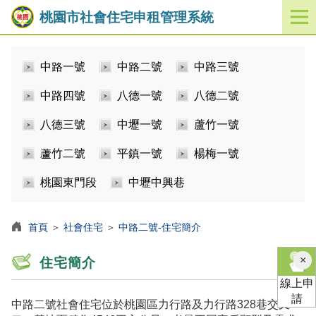
桃園市社會住宅申租管理系統
開
啟
／
中路一號
中路二號
中路三號
關
閉
中路四號
八德一號
八德二號
功
能
八德三號
中壢一號
蘆竹一號
選
單
蘆竹二號
平鎮一號
楊梅一號
桃園東門段
中壢中興巷
首頁
＞
社會住宅
＞
中路二號-住宅簡介
×
住宅簡介
線上申
請
中路二號社會住宅位於桃園區力行路及力行路328巷交叉