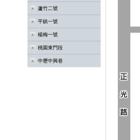
蘆竹二號
平鎮一號
楊梅一號
桃園東門段
中壢中興巷