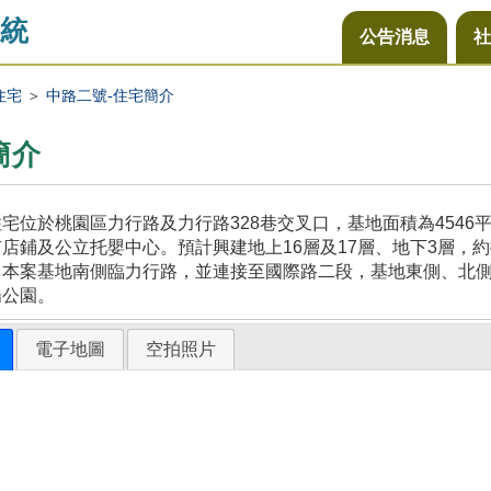
統
公告消息
社
住宅
＞
中路二號-住宅簡介
簡介
宅位於桃園區力行路及力行路328巷交叉口，基地面積為454
店鋪及公立托嬰中心。預計興建地上16層及17層、地下3層，約
，本案基地南側臨力行路，並連接至國際路二段，基地東側、北
陽公園。
電子地圖
空拍照片