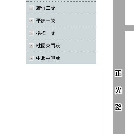
蘆竹二號
平鎮一號
楊梅一號
桃園東門段
中壢中興巷