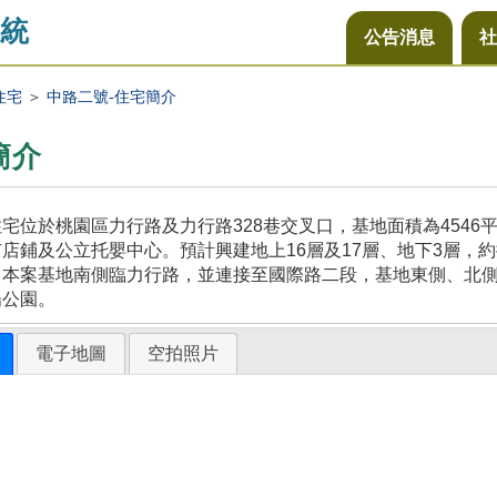
統
公告消息
社
住宅
＞
中路二號-住宅簡介
簡介
宅位於桃園區力行路及力行路328巷交叉口，基地面積為454
店鋪及公立托嬰中心。預計興建地上16層及17層、地下3層，約
，本案基地南側臨力行路，並連接至國際路二段，基地東側、北
陽公園。
電子地圖
空拍照片