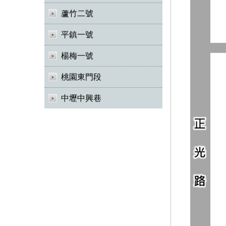
蘆竹二號
平鎮一號
楊梅一號
桃園東門段
中壢中興巷