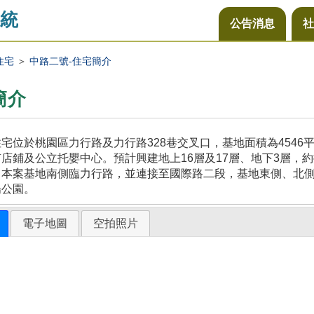
統
公告消息
社
住宅
＞
中路二號-住宅簡介
簡介
宅位於桃園區力行路及力行路328巷交叉口，基地面積為454
店鋪及公立托嬰中心。預計興建地上16層及17層、地下3層，約
，本案基地南側臨力行路，並連接至國際路二段，基地東側、北
陽公園。
電子地圖
空拍照片