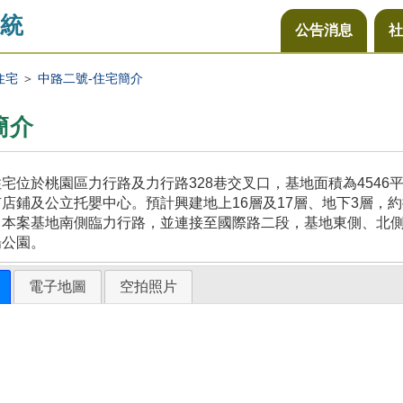
統
公告消息
社
住宅
＞
中路二號-住宅簡介
簡介
宅位於桃園區力行路及力行路328巷交叉口，基地面積為454
店鋪及公立托嬰中心。預計興建地上16層及17層、地下3層，約
，本案基地南側臨力行路，並連接至國際路二段，基地東側、北
陽公園。
電子地圖
空拍照片