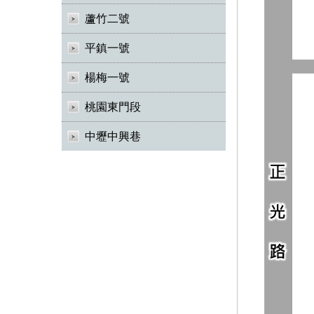
蘆竹二號
平鎮一號
楊梅一號
桃園東門段
中壢中興巷